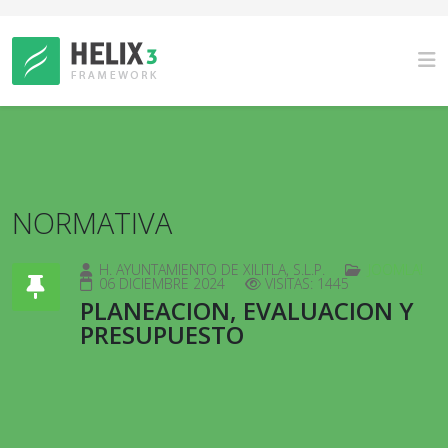
NORMATIVA
H. AYUNTAMIENTO DE XILITLA, S.L.P.
JOOMLA!
06 DICIEMBRE 2024
VISITAS: 1445
PLANEACION, EVALUACION Y
PRESUPUESTO